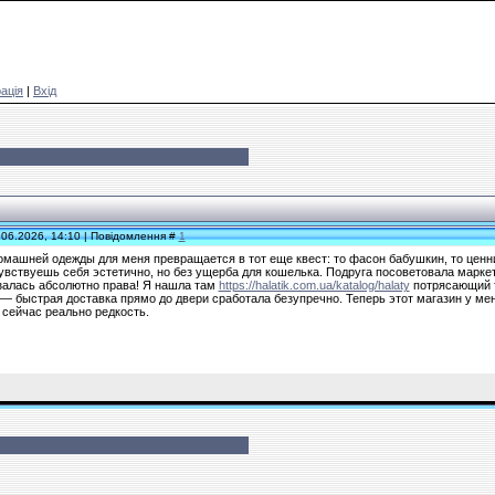
ація
|
Вхід
.06.2026, 14:10 | Повідомлення #
1
машней одежды для меня превращается в тот еще квест: то фасон бабушкин, то ценни
чувствуешь себя эстетично, но без ущерба для кошелька. Подруга посоветовала марке
залась абсолютно права! Я нашла там
https://halatik.com.ua/katalog/halaty
потрясающий т
— быстрая доставка прямо до двери сработала безупречно. Теперь этот магазин у мен
сейчас реально редкость.