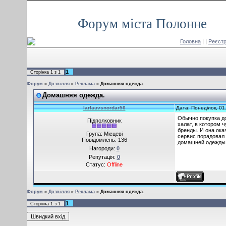
Субота, 08.08.2026, 05:05
Форум міста Полонне
Головна
|
|
Реєстр
1
Сторінка
1
з
1
Форум
»
Дозвілля
»
Реклама
»
Домашняя одежда.
Домашняя одежда.
larlauvsnordar56
Дата: Понеділок, 01
Обычно покупка до
Підполковник
халат, в котором 
бренды. И она ока
Група: Місцеві
сервис порадовал 
Повідомлень:
136
домашней одежды 
Нагороди:
0
Репутація:
0
Статус:
Offline
Форум
»
Дозвілля
»
Реклама
»
Домашняя одежда.
1
Сторінка
1
з
1