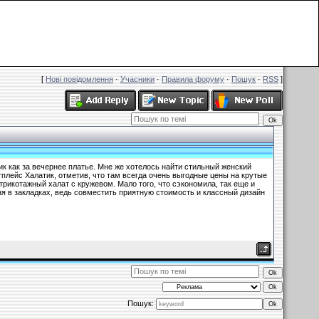
Вітаємо Вас
Гість
|
RSS
[
Нові повідомлення
·
Учасники
·
Правила форуму
·
Пошук
·
RSS
]
к как за вечернее платье. Мне же хотелось найти стильный женский
тплейс Халатик, отметив, что там всегда очень выгодные цены на крутые
рикотажный халат с кружевом. Мало того, что сэкономила, так еще и
я в закладках, ведь совместить приятную стоимость и классный дизайн
Пошук: